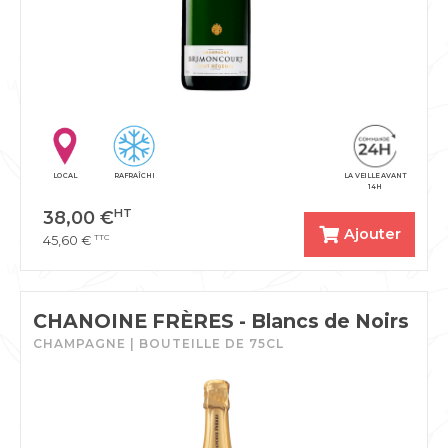
LOCAL
RAFRAÎCHI
LA VEILLE AVANT
14H
HT
38,00
€
Ajouter
TTC
45,60
€
CHANOINE FRÈRES - Blancs de Noirs
CHAMPAGNE | BOUTEILLE DE 75CL