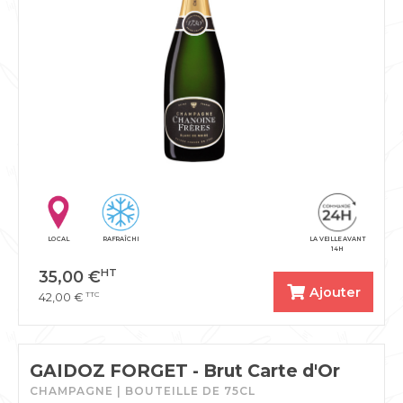
LOCAL
RAFRAÎCHI
LA VEILLE AVANT
14H
HT
35,00
€
Ajouter
TTC
42,00
€
GAIDOZ FORGET - Brut Carte d'Or
CHAMPAGNE | BOUTEILLE DE 75CL