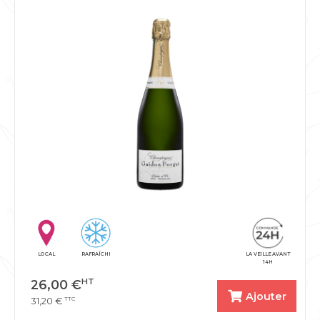
LOCAL
RAFRAÎCHI
LA VEILLE AVANT
14H
HT
26,00
€
Ajouter
TTC
31,20
€