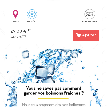
LOCAL
RAFRAÎCHI
LA VEILLE AVANT
14H
HT
27,00
€
Ajouter
TTC
32,40
€