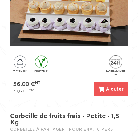
FAIT MAISON
VÉGÉTARIEN
LA VEILLE AVANT
14H
HT
36,00
€
Ajouter
TTC
39,60
€
Corbeille de fruits frais - Petite - 1,5
Kg
CORBEILLE À PARTAGER | POUR ENV. 10 PERS