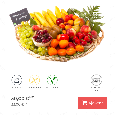
FAIT MAISON
SANS GLUTEN
VÉGÉTARIEN
LA VEILLE AVANT
14H
HT
30,00
€
Ajouter
TTC
33,00
€