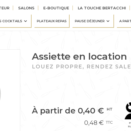
TEUR
SALONS
E-BOUTIQUE
LA TOUCHE BERTACCHI
S COCKTAILS
PLATEAUX REPAS
PAUSE DÉJEUNER
A PAR
Assiette en location
LOUEZ PROPRE, RENDEZ SALE
À partir de
0,40
€
HT
0,48
€
TTC
P
SU