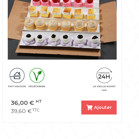
FAIT MAISON
VÉGÉTARIEN
LA VEILLE AVANT
14H
36,00
€
HT
Ajouter
39,60
€
TTC