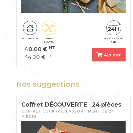
FAIT MAISON
SANS
LA VEILLE AVANT
GLUTEN
14H
40,00
€
HT
Ajouter
44,00
€
TTC
Nos suggestions
Coffret DÉCOUVERTE - 24 pièces
COFFRET COCKTAIL | ASSORTIMENT DE 24
PIÈCES