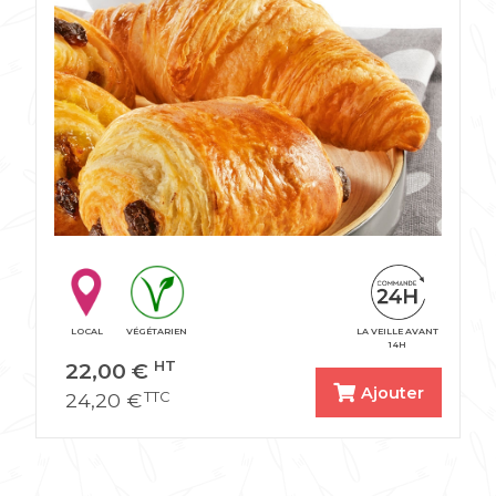
LOCAL
VÉGÉTARIEN
LA VEILLE AVANT
14H
22,00
€
HT
Ajouter
24,20
€
TTC