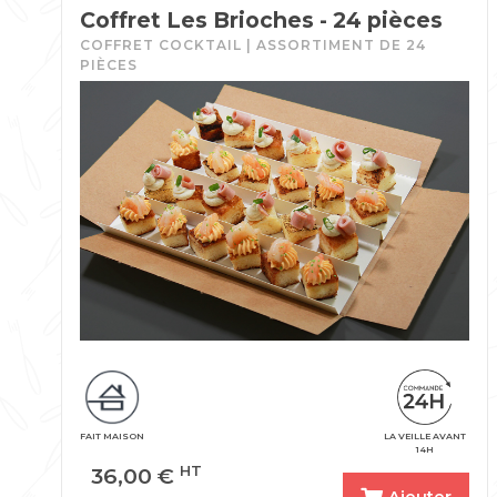
Coffret Les Brioches - 24 pièces
COFFRET COCKTAIL | ASSORTIMENT DE 24
PIÈCES
FAIT MAISON
LA VEILLE AVANT
14H
36,00
€
HT