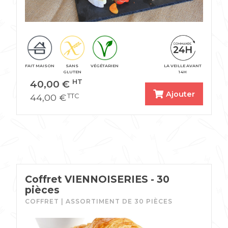
FAIT MAISON
SANS
VÉGÉTARIEN
LA VEILLE AVANT
GLUTEN
14H
40,00
€
HT
Ajouter
44,00
€
TTC
Coffret VIENNOISERIES - 30
pièces
COFFRET | ASSORTIMENT DE 30 PIÈCES