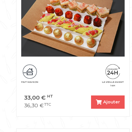
FAIT MAISON
LA VEILLE AVANT
14H
33,00
€
HT
Ajouter
36,30
€
TTC