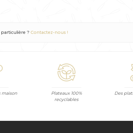
articulière ?
Contactez-nous !
ts maison
Plateaux 100%
Des plat
recyclables