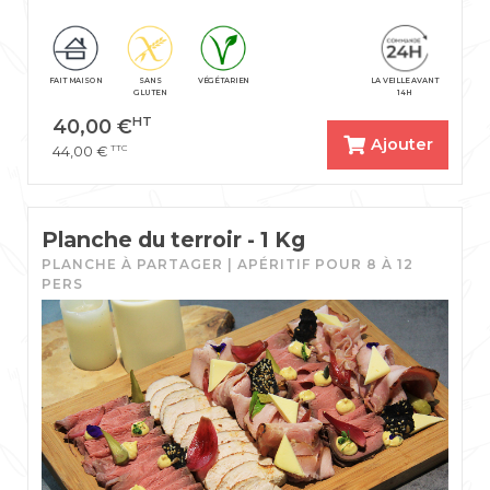
FAIT MAISON
SANS
VÉGÉTARIEN
LA VEILLE AVANT
GLUTEN
14H
HT
40,00
€
Ajouter
TTC
44,00
€
Planche du terroir - 1 Kg
PLANCHE À PARTAGER | APÉRITIF POUR 8 À 12
PERS