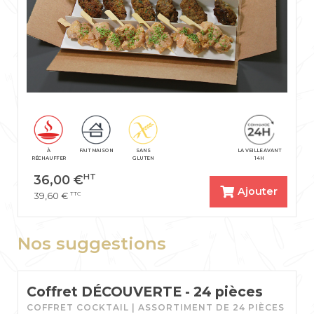
À
FAIT MAISON
SANS
LA VEILLE AVANT
RÉCHAUFFER
GLUTEN
14H
HT
36,00
€
Ajouter
TTC
39,60
€
Nos suggestions
Coffret DÉCOUVERTE - 24 pièces
COFFRET COCKTAIL | ASSORTIMENT DE 24 PIÈCES