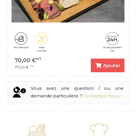
FAIT MAISON
SANS
LA VEILLE AVANT
GLUTEN
14H
HT
70,00
€
Ajouter
TTC
77,00
€
Vous avez une question / ou une
demande particulière ?
Contactez-nous !