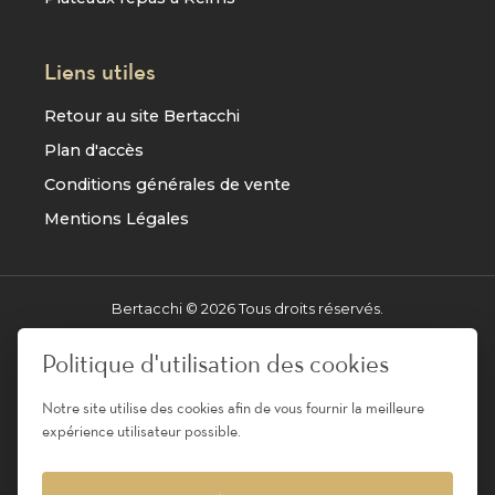
Liens utiles
Retour au site Bertacchi
Plan d'accès
Conditions générales de vente
Mentions Légales
Bertacchi ©
2026
Tous droits réservés.
Réalisation
AXESYS
Politique d'utilisation des cookies
Notre site utilise des cookies afin de vous fournir la meilleure
Pour votre santé, évitez de manger entre les repas -
expérience utilisateur possible.
www.mangerbouger.fr
L'abus d'alcool est dangereux pour la santé, à