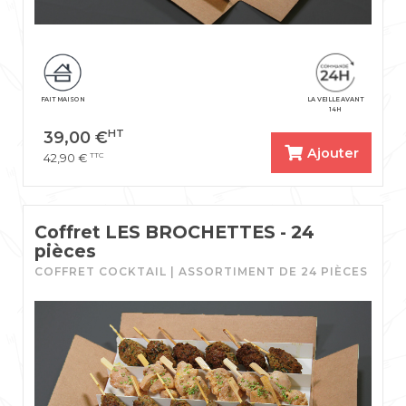
FAIT MAISON
LA VEILLE AVANT
14H
HT
39,00
€
Ajouter
TTC
42,90
€
Coffret LES BROCHETTES - 24
pièces
COFFRET COCKTAIL | ASSORTIMENT DE 24 PIÈCES