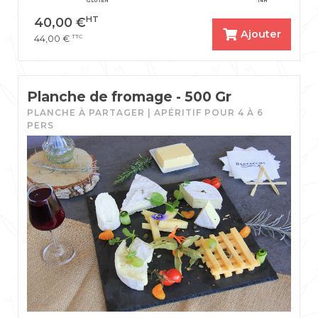
GLUTEN
14H
HT
40,00
€
Ajouter
TTC
44,00
€
Planche de fromage - 500 Gr
PLANCHE À PARTAGER | APÉRITIF POUR 4 À 6
PERS