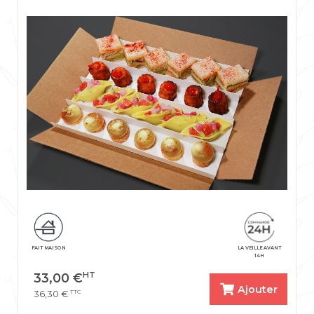
FAIT MAISON
LA VEILLE AVANT
14H
HT
33,00
€
Ajouter
TTC
36,30
€