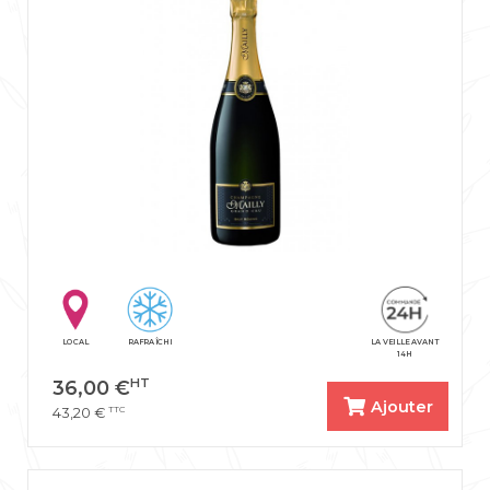
LOCAL
RAFRAÎCHI
LA VEILLE AVANT
14H
HT
36,00
€
Ajouter
TTC
43,20
€