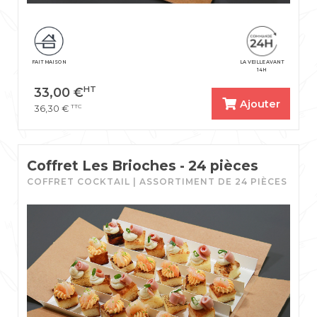
FAIT MAISON
LA VEILLE AVANT
14H
HT
33,00
€
Ajouter
TTC
36,30
€
Coffret Les Brioches - 24 pièces
COFFRET COCKTAIL | ASSORTIMENT DE 24 PIÈCES