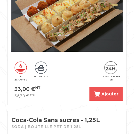
À
FAIT MAISON
LA VEILLE AVANT
RÉCHAUFFER
14H
HT
33,00
€
Ajouter
TTC
36,30
€
Coca-Cola Sans sucres - 1,25L
SODA | BOUTEILLE PET DE 1,25L