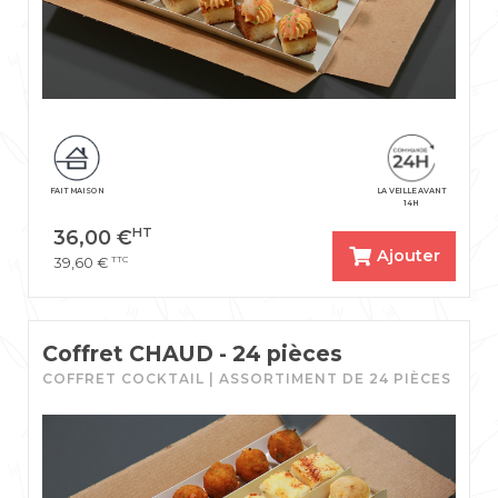
FAIT MAISON
LA VEILLE AVANT
14H
HT
36,00
€
Ajouter
TTC
39,60
€
Coffret CHAUD - 24 pièces
COFFRET COCKTAIL | ASSORTIMENT DE 24 PIÈCES