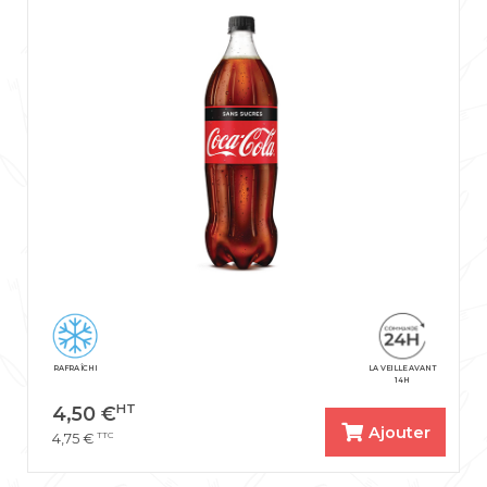
RAFRAÎCHI
LA VEILLE AVANT
14H
HT
4,50
€
Ajouter
TTC
4,75
€