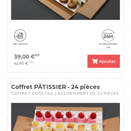
FAIT MAISON
LA VEILLE AVANT
14H
HT
39,00
€
Ajouter
TTC
42,90
€
Coffret PÂTISSIER - 24 pièces
COFFRET COCKTAIL | ASSORTIMENT DE 24 PIÈCES