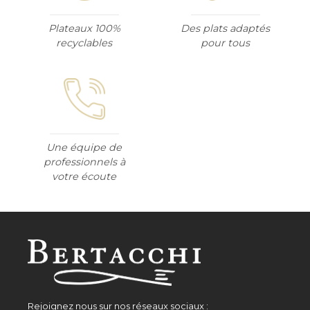
Plateaux 100%
Des plats adaptés
recyclables
pour tous
Une équipe de
professionnels à
votre écoute
Rejoignez nous sur nos réseaux sociaux :