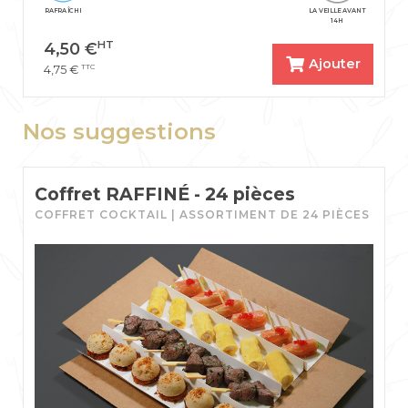
RAFRAÎCHI
LA VEILLE AVANT
14H
HT
4,50
€
Ajouter
TTC
4,75
€
Nos suggestions
Coffret RAFFINÉ - 24 pièces
COFFRET COCKTAIL | ASSORTIMENT DE 24 PIÈCES