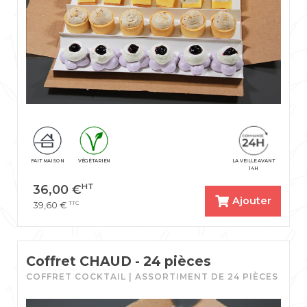
FAIT MAISON
VÉGÉTARIEN
LA VEILLE AVANT
14H
HT
36,00
€
Ajouter
TTC
39,60
€
Coffret CHAUD - 24 pièces
COFFRET COCKTAIL | ASSORTIMENT DE 24 PIÈCES