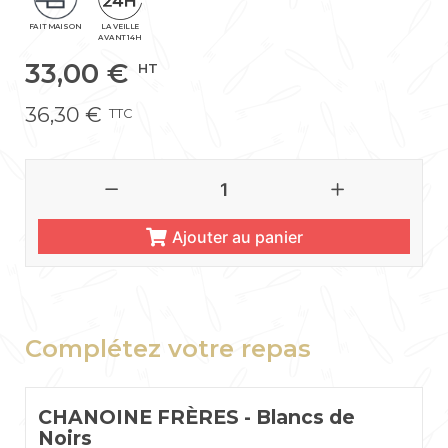
FAIT MAISON
LA VEILLE
AVANT 14H
33,00
€
HT
36,30
€
TTC
Ajouter au panier
Complétez votre repas
CHANOINE FRÈRES - Blancs de
Noirs