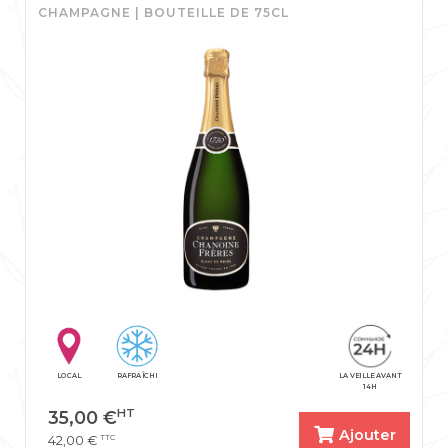
CHAMPAGNE | BOUTEILLE DE 75CL
LOCAL
RAFRAÎCHI
LA VEILLE AVANT
14H
HT
35,00
€
Ajouter
TTC
42,00
€