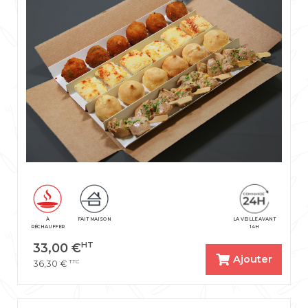
À
FAIT MAISON
LA VEILLE AVANT
RÉCHAUFFER
14H
HT
33,00
€
Ajouter
TTC
36,30
€