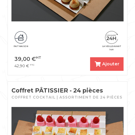
FAIT MAISON
LA VEILLE AVANT
14H
HT
39,00
€
Ajouter
TTC
42,90
€
Coffret PÂTISSIER - 24 pièces
COFFRET COCKTAIL | ASSORTIMENT DE 24 PIÈCES