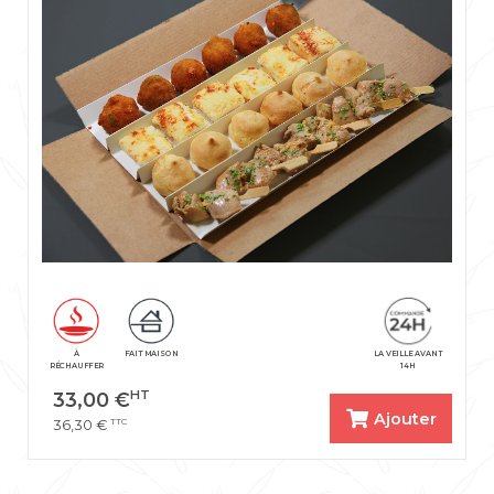
À
FAIT MAISON
LA VEILLE AVANT
RÉCHAUFFER
14H
HT
33,00
€
Ajouter
TTC
36,30
€