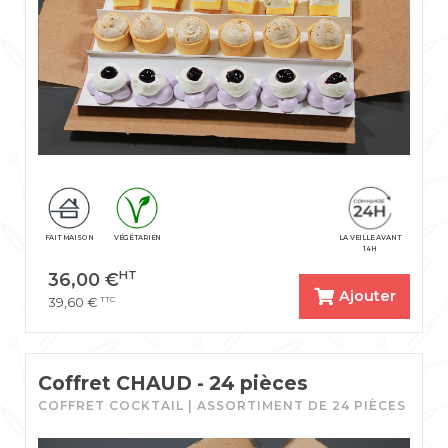
FAIT MAISON
VÉGÉTARIEN
LA VEILLE AVANT
14H
HT
36,00
€
Ajouter
TTC
39,60
€
Coffret CHAUD - 24 pièces
COFFRET COCKTAIL | ASSORTIMENT DE 24 PIÈCES