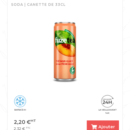
SODA | CANETTE DE 33CL
RAFRAÎCHI
LA VEILLE AVANT
14H
HT
2,20
€
Ajouter
TTC
2,32
€