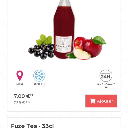
LOCAL
RAFRAÎCHI
LA VEILLE AVANT
14H
HT
7,00
€
Ajouter
TTC
7,38
€
Fuze Tea - 33cl