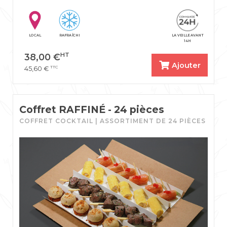
LOCAL
RAFRAÎCHI
LA VEILLE AVANT
14H
HT
38,00
€
Ajouter
TTC
45,60
€
Coffret RAFFINÉ - 24 pièces
COFFRET COCKTAIL | ASSORTIMENT DE 24 PIÈCES